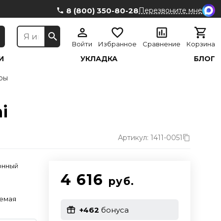
8 (800) 350-80-28
Перезвоните мне
Войти
Избранное
Сравнение
Корзина
И
УКЛАДКА
БЛОГ
ры
i
Артикул: 1411-0051
онный
4 616
руб.
уемая
+462
бонуса