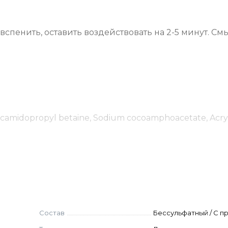
спенить, оставить воздействовать на 2-5 минут. См
Cocamidopropyl betaine, Sodium cocoamphoacetate, Acry
 Citric acid, Acid Violet 43, Guar hydroxypropyltrimoni
 (Cotton) seed oil, Triethylene glycol, Benzyl alcohol,
, Magnesium nitrate, Rubus fruticosus (Blackberry) fru
, Ethylhexylglycerin, Tetrasodium glutamate diacetate
Состав
Бессульфатный / С п