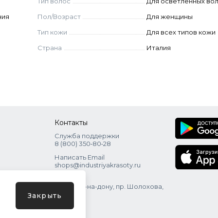
Тип волос
Для осветленных во
ния
Пол/Возраст
Для женщины
Тип кожи
Для всех типов кожи
Страна
Италия
Контакты
Служба поддержки
8 (800) 350‑80‑28
Написать Email
shops@industriyakrasoty.ru
Адрес
г. Ростов-на-дону, пр. Шолохова,
зд. 11 с. 1
Закрыть