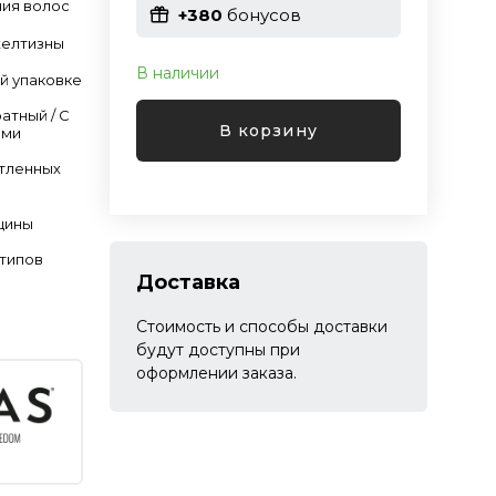
ия волос
+380
бонусов
желтизны
В наличии
й упаковке
атный / С
В корзину
ами
тленных
щины
 типов
Доставка
Стоимость и способы доставки
будут доступны при
оформлении заказа.