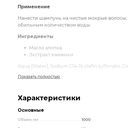
Применение
Нанести шампунь на чистые мокрые волосы, в
обильным количеством воды.
Ингредиенты
Масло хлопка
Экстракт ежевики
Aqua [Water], Sodium C14-16 olefin sulfonate, 
copolymer, Parfum [Fragrance], Sodium chloride,
Показать полностью
chloride, Propylene glycol, Gossypium herbaceum
Methylchloroisothiazolinone, Magnesium chloride
extract, Phenoxyethanol, Methylisothiazolinone
Характеристики
Основные
Объем, мл
1000