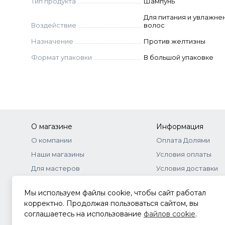
Тип продукта
Шампунь
Для питания и увлажне
Воздействие
волос
Назначение
Против желтизны
Формат упаковки
В большой упаковке
О магазине
Информация
О компании
Оплата Долями
Наши магазины
Условия оплаты
Для мастеров
Условия доставки
Бонусная программа
Договор-оферта
Мы используем файлы cookie, чтобы сайт работал
Оптовое сотрудничество
Документы
корректно. Продолжая пользоваться сайтом, вы
соглашаетесь на использование
файлов cookie
.