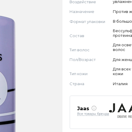
Воздействие
увлажнен
Назначение
Против 
Формат упаковки
В большо
Бессульф
Состав
протеин
Для осве
Тип волос
волос
Пол/Возраст
Для жен
Для всех
Тип кожи
кожи
Страна
Италия
Jaas
Все товары бренда