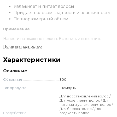
Увлажняет и питает волосы
Придает волосам гладкость и эластичность
Полноразмерный объем
Применение
Нанести на влажные волосы. Вспенить и выполнить
легкий массаж пальцами. Смыть. При необходимости
Показать полностью
повторить.
Характеристики
Ингредиенты
Протеины риса
Основные
Экстракт конопли
Объем, мл
300
Масло риса
Тип продукта
Шампунь
Aqua, Sodium Laureth Sulfate, Cocamide Dea, Sodium
Для восстановления волос /
Chloride, Parfum, Cocamidopropyl Betaine, Dmdm
Для укрепления волос / Для
Hydantoin, Styrene/Acrylates Copolymer, Citric Acid,
питания и увлажнения волос /
Tetrasodium Edta, Polyquaternium-7, Limonene, Oryza
Для блеска волос / Для
Воздействие
гладкости волос
Sativa Bran Oil, Hydrolyzed Rice Protein, Hydrolyzed Hemp