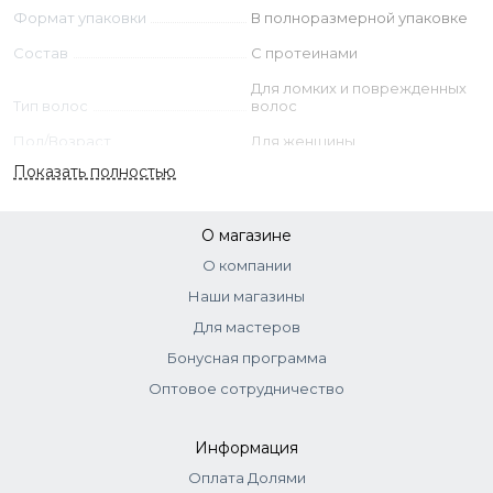
Seed Extract, Methylchloroisothiazolinone,
Формат упаковки
В полноразмерной упаковке
Methylisothiazolinone.
Состав
С протеинами
Для ломких и поврежденных
Тип волос
волос
Пол/Возраст
Для женщины
Показать полностью
Тип кожи
Для всех типов кожи
Страна
Италия
О магазине
О компании
Наши магазины
Для мастеров
Бонусная программа
Оптовое сотрудничество
Информация
Оплата Долями