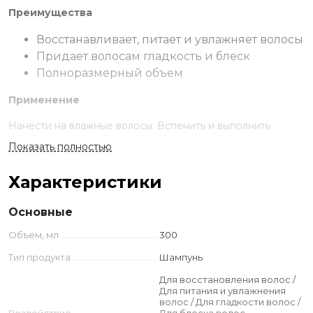
Преимущества
Восстанавливает, питает и увлажняет волосы
Придает волосам гладкость и блеск
Полноразмерный объем
Применение
Нанести на влажные волосы. Вспенить и выполнить
легкий массаж пальцами. Смыть. При необходимости
Показать полностью
повторить.
Характеристики
Ингредиенты
Глицерин
Основные
Протеины овса
Объем, мл
300
Экстракт апельсина
Тип продукта
Шампунь
Aqua, Sodium Laureth Sulfate, Sodium Chloride,
Для восстановления волос /
Cocamidopropyl Betaine, Parfum, Acrylates Co Polymer,
Для питания и увлажнения
Cocamide Dea, Glycol Distearate, Polyquaternium-16,
волос / Для гладкости волос /
Disodium Cocoamphodiacetate, Triethanolamine, Glycerin,
Воздействие
Для блеска волос