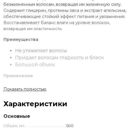
безжизненным волосам, возвращая им жизненную силу.
Содержит глицерин, протеины овса и экстракт апельсина,
обеспечивающие стойкий эффект питания и увлажнения.
Восстанавливает баланс влаги на уровне волокон,
возвращая им эластичность.
Преимущества
Не утяжеляет волосы
Придает волосам гладкость и блеск
Большой объем.
Применение
Нанести маску на влажные чистые волосы. Равномерно
Показать полностью
распределить по длине. Выдержать в течение 3-5 минут,
затем смыть.
Характеристики
Ингредиенты
Основные
Глицерин
Объем, мл
500
Протеины овса