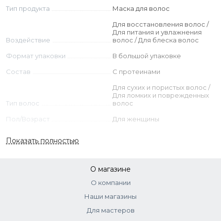
Экстракт апельсина
Тип продукта
Маска для волос
Для восстановления волос /
Aqua, Cetearyl Alcohol, Cetrimonium Chloride, Glyceryl
Для питания и увлажнения
Stearate, Parfum, Dmdm Hydantoin, Ethylhexyl Palmitate,
Воздействие
волос / Для блеска волос
Dipalmitoylethyl Hydroxyethylmonium Methosulfate,
Формат упаковки
В большой упаковке
Propylene Glycol, Quaternium-80, Glycerin, Linalool, Lecithin,
Avena Strigosa Seed Extract, Citric Acid, Citrus Aurantium
Состав
С протеинами
Dulcis Fruit Extract.
Для сухих и пористых волос /
Для ломких и поврежденных
Тип волос
волос
Пол/Возраст
Для женщины
Страна
Италия
Показать полностью
О магазине
О компании
Наши магазины
Для мастеров