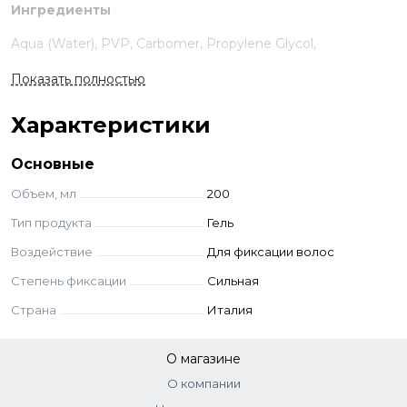
Ингредиенты
Aqua (Water), PVP, Carbomer, Propylene Glycol,
Phenoxyethanol, Triethanolamine, Peg-40 Hydrogenated
Показать полностью
Castor Oil, Imidazolidinyl Urea, Polysorbate 20,
Ethylhexylglycerin, Parfum (fragrance), Linalool, Limonene.
Характеристики
Основные
Объем, мл
200
Тип продукта
Гель
Воздействие
Для фиксации волос
Степень фиксации
Сильная
Страна
Италия
О магазине
О компании