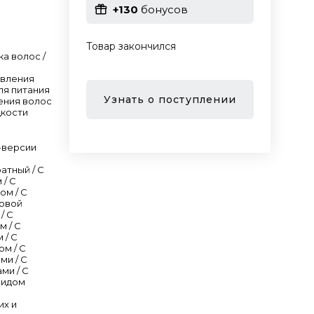
+130
бонусов
Товар закончился
ка волос /
овления
ля питания
Узнать о поступлении
ения волос
дкости
-версии
атный / С
 / C
ом / С
новой
/ С
м / С
 / С
ом / С
ми / С
ми / С
мидом
их и