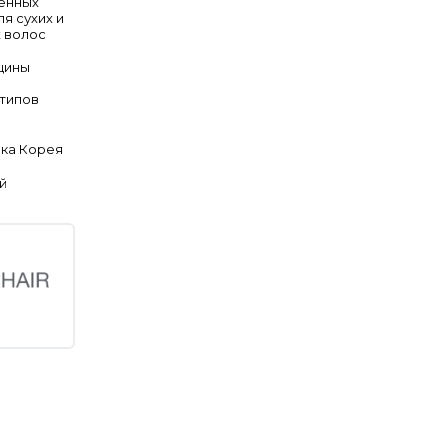
енных
ля сухих и
 волос
щины
 типов
ка Корея
й