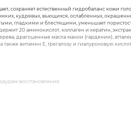
т, сохраняет естественный гидробаланс кожи гол
ломких, кудрявых, вьющихся, ослабленных, окрашенн
тыми, гладкими и блестящими, уменьшает пористост
одержит 20 аминокислот, коллаген и кератин, экстра
ерева, драгоценные масла манои (гардении), аттале
 а также витамин Е, трегалозу и гиалуроновую кислот
цедурам восстановления.
ровать до образования пены. Смыть водой. При