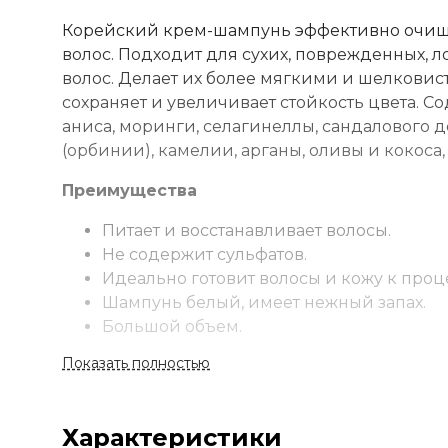
Корейский крем-шампунь эффективно очищае
волос. Подходит для сухих, поврежденных, 
волос. Делает их более мягкими и шелковис
сохраняет и увеличивает стойкость цвета. С
аниса, моринги, селагинеллы, сандалового д
(орбинии), камелии, арганы, оливы и кокоса,
Преимущества
Питает и восстанавливает волосы.
Не содержит сульфатов.
Идеально готовит волосы и кожу к про
Шампунь белый, имеет нежный запах.
Большой объем.
Показать полностью
Применение
Нанести шампунь на мокрые волосы, эмульги
необходимости повторить.
Характеристики