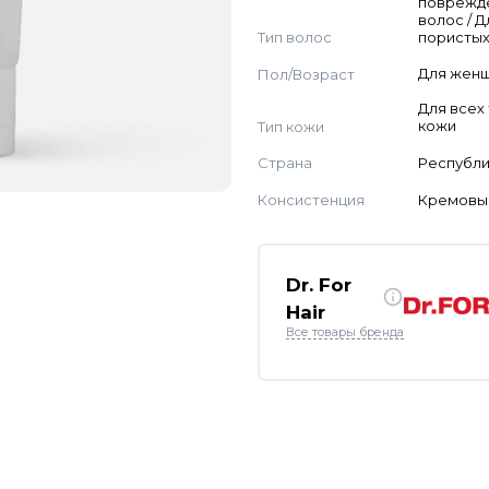
поврежд
волос / Д
Тип волос
пористых
Пол/Возраст
Для жен
Для всех
Тип кожи
кожи
Страна
Республи
Консистенция
Кремовы
Dr. For
Hair
Все товары бренда