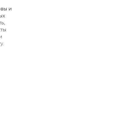
овы и
ых
ь,
кты
и
у.