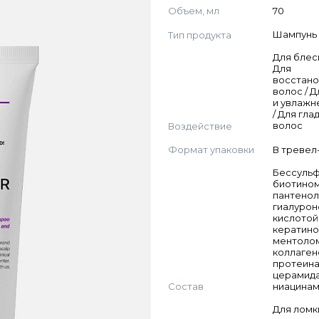
Объем, мл
70
Тип продукта
Шампунь
Для блес
Для
восстан
волос / Д
и увлажн
/ Для гла
Воздействие
волос
Формат упаковки
В тревел
Бессульф
биотином
пантенол
гиалуро
кислотой 
кератино
ментолом
коллаген
протеина
церамида
Состав
ниацина
Для ломк