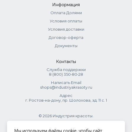
Информация
Ингредиенты
Оплата Долями
Aqua, Glycine Soja (Soybean) Oil, Vitis vinifera seed oil,
Условия оплаты
Mineral Oil, Stearic Acid, Glyceryl Stearate, Potassium Cetyl
Условия доставки
Phosphate, Ceteareth-20, Organic Lycium Barbarum Fruit
Договор-оферта
Extract, Organic Camelia Sinensis Leaf Extract,
Cyclopentasiloxane, Organic Citrus Grandis Extract,
Документы
Triethanolamine, Parfum, Phenoxyethanol (and)
Ethylhexylglycerin.
Контакты
Служба поддержки
8 (800) 350‑80‑28
Написать Email
shops@industriyakrasoty.ru
Адрес
г. Ростов-на-дону, пр. Шолохова, зд. 11 с. 1
© 2026 Индустрия красоты.
.
Мы используем файлы cookie, чтобы сайт