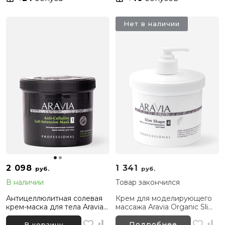
Нет в наличии
2 098
1 341
руб.
руб.
В наличии
Товар закончился
Антицеллюлитная солевая
Крем для моделирующего
крем-маска для тела Aravia
массажа Aravia Organic Slim
Organic Anti-Cellulite Salt-
Shape, 550 мл
Intensive Mask, 550 мл
Подробнее
В корзину