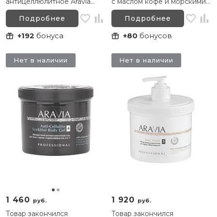
антицеллюлитное Aravia
с маслом кофе и морскими
Organic Anti-Cellulite
минералами Aravia Anti-
Intensive, 550 мл
Cellulite Detox Milk, 200 мл
Подробнее
Подробнее
+192
бонуса
+80
бонусов
Нет в наличии
Нет в наличии
1 460
1 920
руб.
руб.
Товар закончился
Товар закончился