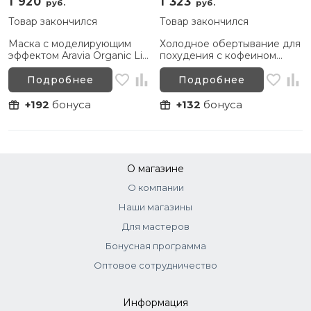
1 920
1 323
руб.
руб.
Товар закончился
Товар закончился
Маска с моделирующим
Холодное обертывание для
эффектом Aravia Organic Lift
похудения с кофеином
Active 550 мл
Fit&Slim Cryomask Aravia
Laboratories, 300 мл
Подробнее
Подробнее
+192
бонуса
+132
бонуса
О магазине
О компании
Наши магазины
Для мастеров
Бонусная программа
Оптовое сотрудничество
Информация