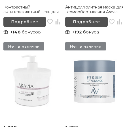
Контрастный
Антицеллюлитная маска для
антицеллюлитный гель для
термообертывания Aravia
тела с термо и крио
Organic Soft Heat, 550 мл
эффектом Anti-Cellulite
Подробнее
Подробнее
Ice&Hot Body Gel Aravia
Organic 550 мл
+146
бонусов
+192
бонуса
Нет в наличии
Нет в наличии