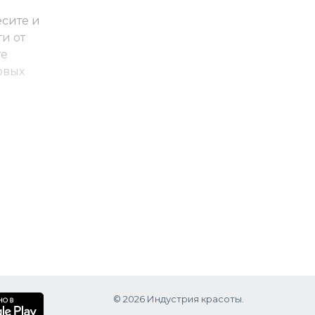
есите и
и от
те
овых
ени
вать
© 2026 Индустрия красоты.
.