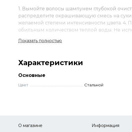
1. Вымойте волосы шампунем глубокой очист
распределите окрашивающую смесь на сухие в
желаемой степени интенсивности цвета. 4. 
обильным количеством теплой воды. Не ис
нюансов достигается на осветленных волосах
Показать полностью
выдержки и техники тонирования. Для сох
продукты для ухода за окрашенными волоса
Характеристики
Основные
Цвет
Стальной
О магазине
Информация