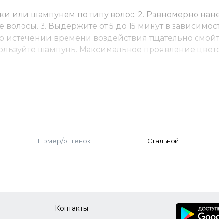
ки или шампунем по типу волос. 2. Равномерно нан
олосы. 3. Выдержите от 5 до 15 минут в зависимост
По истечении времени воздействия тщательно смой
пользуйте шампунь. Максимальное проявление цвет
. Стойкость цвета зависит от состояния волос, врем
ранения цвета в дальнейшем рекомендуем использо
ми.
Номер/оттенок
Стальной
Контакты