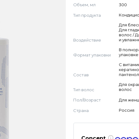
Объем, мл
300
Тип продукта
Кондици
Для блес
Для глад
волос / Д
Воздействие
и увлажн
В полно
Формат упаковки
упаковке
С витами
кератино
Состав
пантено
Для окр
Тип волос
волос
Пол/Возраст
Для жен
Страна
Россия
Concept