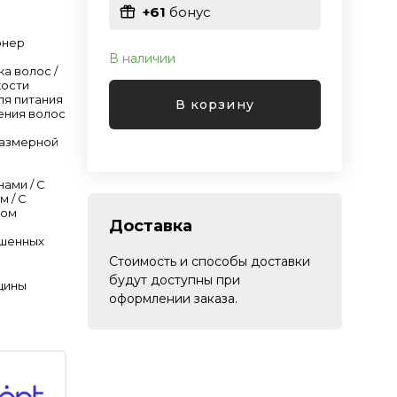
+61
бонус
онер
В наличии
ка волос /
кости
ля питания
В корзину
ения волос
размерной
нами / С
м / C
лом
Доставка
ашенных
Стоимость и способы доставки
будут доступны при
щины
оформлении заказа.