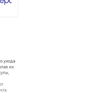
о ухода
елая их
улы,
ют
кта