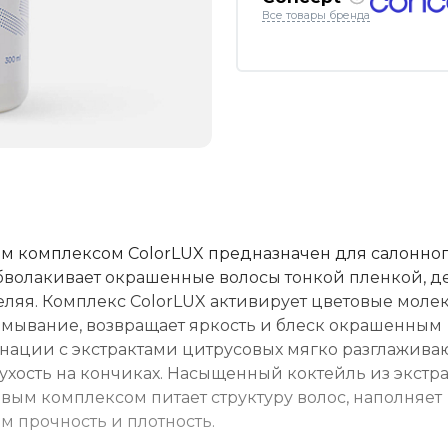
Все товары бренда
 комплексом ColorLUX предназначен для салонног
бволакивает окрашенные волосы тонкой пленкой, д
ляя. Комплекс ColorLUX активирует цветовые молек
ымывание, возвращает яркость и блеск окрашенным
ации с экстрактами цитрусовых мягко разглажива
ухость на кончиках. Насыщенный коктейль из экстра
овым комплексом питает структуру волос, наполняет
 прочность и плотность.