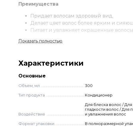
Преимущества
Придает волосам здоровый вид.
Делает цвет волос более ярким и сияю
Питает и увлажняет окрашенные волосы
УФ-фильтры не позволяют цвету волос «
Показать полностью
Применение
Нанесите кондиционер на чистые, влажные в
Характеристики
волосы пальцами и оставьте на 3-5 минут. За
Основные
Ингредиенты
Объем, мл
300
Экстракт ягод годжи
Тип продукта
Кондиционер
Увлажняющий комплекс
Для блеска волос / Для
D-пантенол
гладкости волос / Для 
Комплекс цитрусовых экстрактов
Воздействие
и увлажнения волос
Кератин
Формат упаковки
В полноразмерной упа
Витамин РР