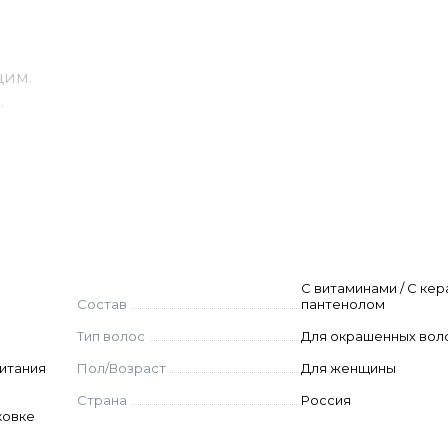
щим.
.
выгорать».
олосы, распределите по всей длине волос, прорабо
тем тщательно смойте теплой водой.
С витаминами / С кер
Состав
пантенолом
Тип волос
Для окрашенных вол
питания
Пол/Возраст
Для женщины
Страна
Россия
ковке