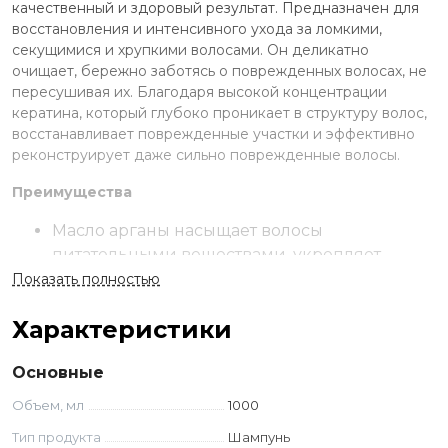
качественный и здоровый результат. Предназначен для
восстановления и интенсивного ухода за ломкими,
секущимися и хрупкими волосами. Он деликатно
очищает, бережно заботясь о поврежденных волосах, не
пересушивая их. Благодаря высокой концентрации
кератина, который глубоко проникает в структуру волос,
восстанавливает поврежденные участки и эффективно
реконструирует даже сильно поврежденные волосы.
Преимущества
Масло арганы насыщает волосы
питательными веществами, укрепляет,
делает волосы мягкими и послушными,
Показать полностью
препятствует их ломкости.
Характеристики
D-пантенол создает дополнительную
невидимую защиту вокруг каждого волоса
Основные
для предотвращения повреждений и
ломкости, увлажняет и возвращает
Объем, мл
1000
эластичность.
Тип продукта
Шампунь
Комплекс цитрусовых экстрактов отлично