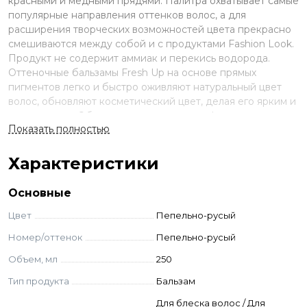
красными и медными прядями. Палитра охватывает самые
популярные направления оттенков волос, а для
расширения творческих возможностей цвета прекрасно
смешиваются между собой и с продуктами Fashion Look.
Продукт не содержит аммиак и перекись водорода.
Оттеночные бальзамы Fresh Up на основе прямых
пигментов легко и быстро оживляют натуральный цвет
волос, обновляют косметический цвет, делая его ярким и
насыщенным. Обогащенная коллагеном формула
Показать полностью
бальзама способствует восстановлению гидробаланса и
удержанию влаги внутри волоса, придавая ему еще
большую эластичность и блеск. Линолевая кислота
Характеристики
восстанавливает структуру волос и повышает защитный
барьер, льняное масло интенсивно питает и увлажняет
Основные
волосы.
Цвет
Пепельно-русый
Применение
Номер/оттенок
Пепельно-русый
Вымойте волосы шампунем глубокой очистки или
Объем, мл
250
шампунем для вашего типа волос. Наденьте перчатки,
равномерно нанесите и распределите окрашивающую
Тип продукта
Бальзам
смесь на сухих или влажных волосах. Выдержите от 5 до
Для блеска волос / Для