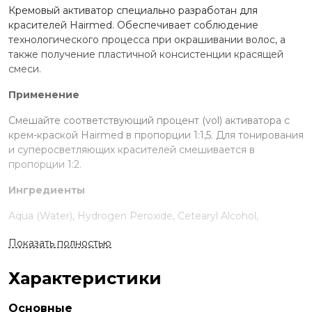
Кремовый активатор специально разработан для
красителей Hairmed. Обеспечивает соблюдение
технологического процесса при окрашивании волос, а
также получение пластичной консистенции красящей
смеси.
Применение
Смешайте соответствующий процент (vol) активатора с
крем-краской Hairmed в пропорции 1:1,5. Для тонирования
и суперосветляющих красителей смешивается в
пропорции 1:2.
Ингредиенты
Aqua (Water), Hydrogen Peroxide, Cetearyl Alcohol,
Ceteareth-20, Oxyquinoline Sulfate, TetraSodium Edta,
Показать полностью
Phosphoric Acid.
Характеристики
Основные