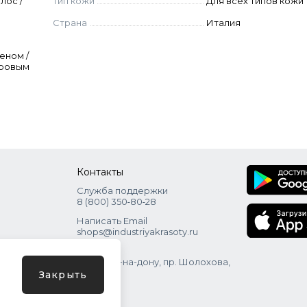
лос /
Тип кожи
Для всех типов кожи
Страна
Италия
еном /
оровым
Контакты
Служба поддержки
8 (800) 350‑80‑28
Написать Email
shops@industriyakrasoty.ru
Адрес
г. Ростов-на-дону, пр. Шолохова,
зд. 11 с. 1
Закрыть