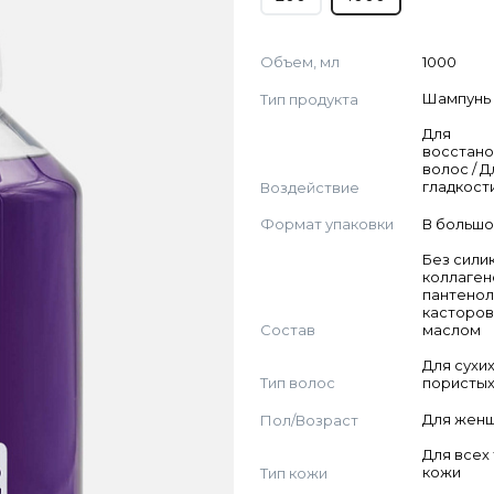
Объем, мл
1000
Тип продукта
Шампунь
Для
восстан
волос / Д
Воздействие
гладкост
Формат упаковки
В большо
Без силик
коллаген
пантенол
касторо
Состав
маслом
Для сухих
Тип волос
пористых
Пол/Возраст
Для жен
Для всех
Тип кожи
кожи