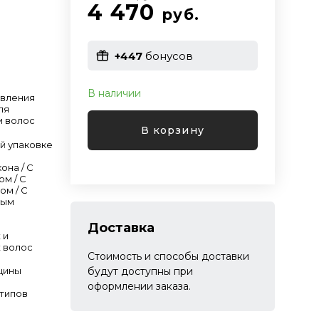
4 470
руб.
+447
бонусов
В наличии
овления
ля
и волос
В корзину
й упаковке
она / С
ом / C
ом / С
вым
Доставка
 и
 волос
Стоимость и способы доставки
будут доступны при
щины
оформлении заказа.
 типов