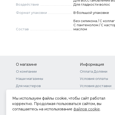
Для восстановления во
Воздействие
Для гладкости волос
Формат упаковки
В большой упаковке
Без силикона / С коллаг
C пантенолом / С каст
Состав
маслом
О магазине
Информация
О компании
Оплата Долями
Наши магазины
Условия оплаты
Для мастеров
Условия доставки
Бонусная программа
Договор-оферта
Мы используем файлы cookie, чтобы сайт работал
Оптовое сотрудничество
Документы
корректно. Продолжая пользоваться сайтом, вы
соглашаетесь на использование
файлов cookie
.