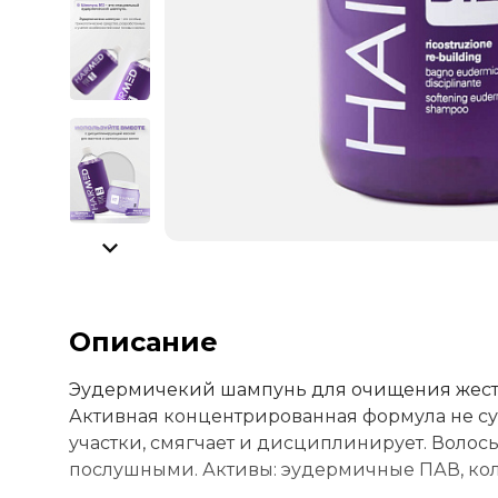
Описание
Эудермичекий шампунь для очищения жестких
Активная концентрированная формула не с
участки, смягчает и дисциплинирует. Волос
послушными. Активы: эудермичные ПАВ, колла