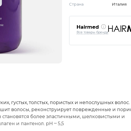
Страна
Италия
Hairmed
Все товары бренда
, густых, толстых, пористых и непослушных волос.
ушит волосы, реконструирует поврежденные и пори
ы становятся более эластичными, шелковистыми и
ген и пантенол. рН ~ 5,5