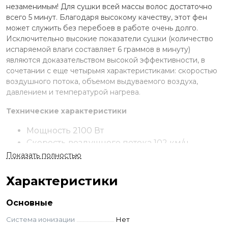
незаменимым! Для сушки всей массы волос достаточно
всего 5 минут. Благодаря высокому качеству, этот фен
может служить без перебоев в работе очень долго.
Исключительно высокие показатели сушки (количество
испаряемой влаги составляет 6 граммов в минуту)
являются доказательством высокой эффективности, в
сочетании с еще четырьмя характеристиками: скоростью
воздушного потока, объемом выдуваемого воздуха,
давлением и температурой нагрева.
Технические характеристики
Мощность 2100 Вт
Скорость воздушного потока 102 км/ч
Вес 540 г
Показать полностью
6 настроек температуры нагрева и скорости
Характеристики
Кнопка моментального охлаждения
2 ультратонкие насадки для усиления
Основные
потока воздуха
Cетевой провод 2,7 м
Система ионизации
Нет