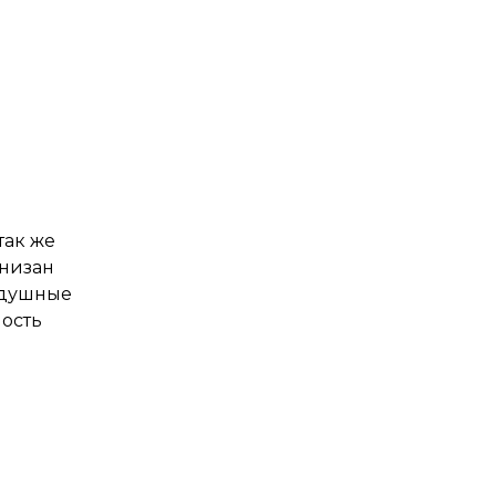
так же
онизан
здушные
ность