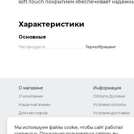
soft-touch покрытием обеспечивает надёжны
Характеристики
Основные
Тип продукта
Термобрашинг
О магазине
Информация
О компании
Оплата Долями
Наши магазины
Условия оплаты
Для мастеров
Условия доставки
Бонусная программа
Договор-оферта
Мы используем файлы cookie, чтобы сайт работал
Оптовое сотрудничество
Документы
корректно. Продолжая пользоваться сайтом, вы