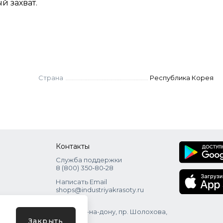
й захват.
Страна
Республика Корея
Контакты
Служба поддержки
8 (800) 350‑80‑28
Написать Email
shops@industriyakrasoty.ru
Адрес
г. Ростов-на-дону, пр. Шолохова,
зд. 11 с. 1
Закрыть