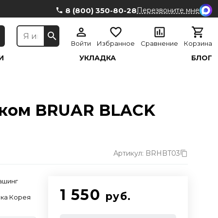
8 (800) 350-80-28
Перезвоните мне
Войти
Избранное
Сравнение
Корзина
И
УКЛАДКА
БЛОГ
иком BRUAR BLACK
Артикул: BRHBT03
ашинг
1 550
руб.
ка Корея