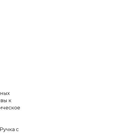
пных
вы к
мическое
Ручка с