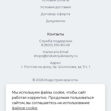
Условия оплаты
с активирующим лосьоном.
Условия доставки
Завершение окрашивания
: после окончания
Договор-оферта
времени воздействия тщательно промойте
волосы большим количеством воды пока вода не
Документы
станет прозрачной. Вымойте голову шампунем,
затем нанесите кондиционер.
Контакты
Время выдержки
Служба поддержки
8 (800) 350‑80‑28
Покрытие седины
: для волос с процентом седины
более 50% 45 минут.
Написать Email
shops@industriyakrasoty.ru
Первичное нанесение
: 35 минут.
Адрес
г. Ростов-на-дону, пр. Шолохова, зд. 11 с. 1
Вторичное нанесение
: 40 - 45 минут.
© 2026 Индустрия красоты.
.
Мы используем файлы cookie, чтобы сайт
Осветление до 2-х уровней
работал корректно. Продолжая пользоваться
Окрашивание модными нюансами для покрытия
сайтом, вы соглашаетесь на использование
седины Fashion
Политика конфиденциальности
файлов cookie
.