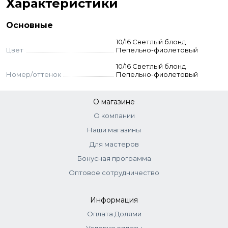
Характеристики
Основные
Тонирование
10/16 Светлый блонд
Цвет
Пепельно-фиолетовый
Окрашивание в оттенки темнее исходного
10/16 Светлый блонд
Номер/оттенок
Пепельно-фиолетовый
1:1
О магазине
О компании
10 vol (3%)
Наши магазины
Для мастеров
Бонусная программа
Подготовка к окрашиванию
: не используйте
шампунь перед применением. Нанести смесь на
Оптовое сотрудничество
корни и длину волос одновременно. Для защиты
рук используйте перчатки.
Информация
Нанесение красителя
: смешайте в
Оплата Долями
неметаллической емкости краситель Estel De Luxe