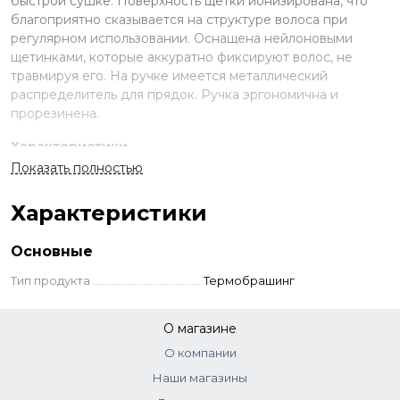
быстрой сушке. Поверхность щетки ионизирована, что
благоприятно сказывается на структуре волоса при
регулярном использовании. Оснащена нейлоновыми
щетинками, которые аккуратно фиксируют волос, не
травмируя его. На ручке имеется металлический
распределитель для прядок. Ручка эргономична и
прорезинена.
Характеристики
Показать полностью
Нейлоновая щетина
Ионно-керамическое покрытие
Характеристики
Диаметр внешний 62 мм
Диаметр внутренний 44 мм
Основные
Тип продукта
Термобрашинг
О магазине
О компании
Наши магазины