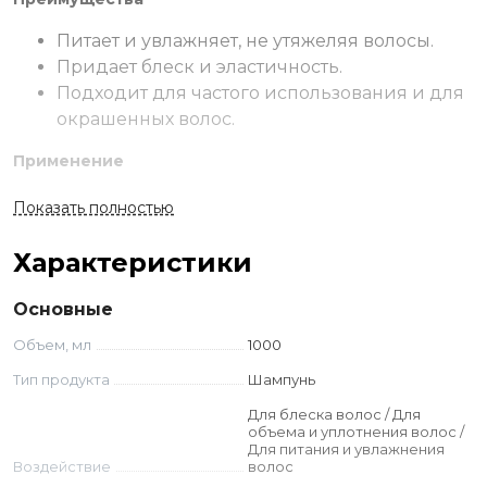
Питает и увлажняет, не утяжеляя волосы.
Придает блеск и эластичность.
Подходит для частого использования и для
окрашенных волос.
Применение
Нанести на влажные волосы и вспенить. Смыть водой.
Показать полностью
При необходимости повторить.
Характеристики
Ингредиенты
Aqua (water) , Ammonium Lauryl Sulfate , Sodium Coceth
Основные
Sulfate , Cocamidopropyl Betaine , Decyl Glucoside, Parfum
Объем, мл
1000
(fragrance) , Orbignya Speciosa Kernel Oil , Astrocaryum
Murumuru Seed Butter, Hydrolyzed Milk Protein ,
Тип продукта
Шампунь
Eucalyptus Globulus Leaf Extract, Betaine, Maris Sal (sea
Для блеска волос / Для
Salt), Glycerin, Sh-polypeptide-9, Sh- Oligopeptide-10 , Guar
объема и уплотнения волос /
Hydroxypropyltrimonium Chloride, Sodium Cocoyl
Для питания и увлажнения
Sarcosinate, Sodium Olivamphoacetate, Sh-polypeptide-1,
Воздействие
волос
Styrene/acrylates Copolymer, Phenoxyethanol,