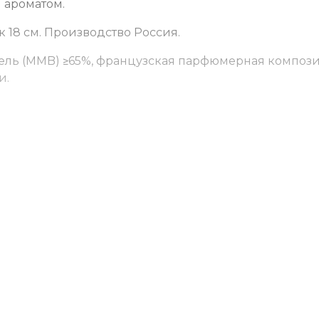
 ароматом.
к 18 см. Производство Россия.
тель (MMB) ≥65%, французская парфюмерная композ
и.
ина, роза.
ь.
 и алюминиевую фольгу.
 аромата переверните палочки, чтобы пропитанная 