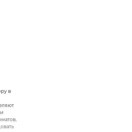
ру в
еляют
ки
матов,
довать