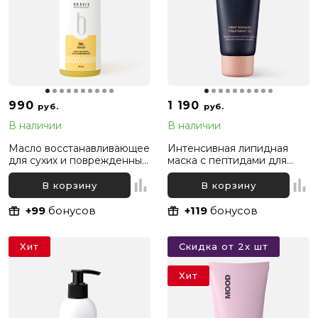
990
1 190
руб.
руб.
В наличии
В наличии
Масло восстанавливающее
Интенсивная липидная
для сухих и поврежденных
маска с пептидами для
волос Bravia Oil Hair Repair,
глубокого восстановления
50 мл
волос Dr. For Hair Unove,
В корзину
В корзину
40 мл
+99
бонусов
+119
бонусов
Хит
Скидка от 2х шт
Хит