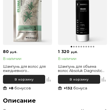
80
1 320
руб.
руб.
В наличии
В наличии
Шампунь для волос для
Шампунь для объема
ежедневного
волос Absoluk Diagnostic
использования Elgon
Volume Shampoo, 300 мл
Primaria Biodaily Shampoo,
В корзину
В корзину
10 мл
+8
бонусов
+132
бонуса
Описание