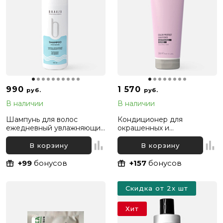
990
1 570
руб.
руб.
В наличии
В наличии
Шампунь для волос
Кондиционер для
ежедневный увлажняющий
окрашенных и
Bravia, 300 мл
осветленных волос
«Защита Цвета» Mood Color
В корзину
В корзину
Protect Conditioner, 290 мл
+99
бонусов
+157
бонусов
Скидка от 2х шт
Хит