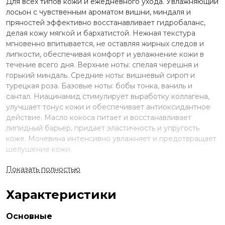
Для всех типов кожи и ежедневного ухода. Увлажняющий
лосьон с чувственным ароматом вишни, миндаля и
пряностей эффективно восстанавливает гидробаланс,
делая кожу мягкой и бархатистой. Нежная текстура
мгновенно впитывается, не оставляя жирных следов и
липкости, обеспечивая комфорт и увлажнение кожи в
течение всего дня. Верхние ноты: спелая черешня и
горький миндаль. Средние ноты: вишневый сироп и
турецкая роза. Базовые ноты: бобы тонка, ваниль и
сантал. Ниацинамид стимулирует выработку коллагена,
улучшает тонус кожи и обеспечивает антиоксидантное
действие. Масло кокоса питает и восстанавливает
липидный барьер, придает эластичность и упругость
коже. Мочевина интенсивно увлажняет и предотвращает
шелушение кожи.
Применение
Показать полностью
Равномерно нанесите небольшое количество лосьона на
Характеристики
кожу массажными движениями до полного впитывания.
Ингредиенты
Основные