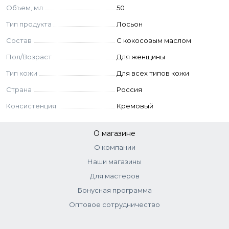
Объем, мл
50
Aqua, Cocos Nucifera (Coconut) Oil,
Potassium Cetyl Phosphate, Cetearyl Alcohol,
Тип продукта
Лосьон
Ethylhexyl Stearate, Glycerin, Urea, PEG-100 Stearate,
Состав
С кокосовым маслом
Glycerin Monostearate, Cyclopentasiloxane, Dimethicone,
Niacinamide, Parfume, Allantoin, Ceteareth-20,
Пол/Возраст
Для женщины
Acrylates/C10-30 Alkyl Acrylate Crosspolymer,
Sodium Hydroxide, Disodium EDTA, Phenoxyethanol,
Тип кожи
Для всех типов кожи
Ethylhexylglycerin, Coumarin, Hexyl cinnamal.
Страна
Россия
Консистенция
Кремовый
О магазине
О компании
Наши магазины
Для мастеров
Бонусная программа
Оптовое сотрудничество