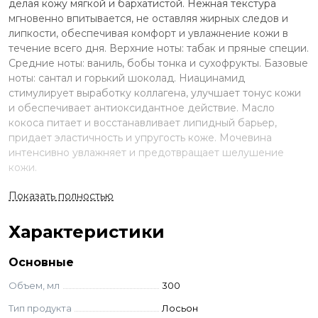
делая кожу мягкой и бархатистой. Нежная текстура
мгновенно впитывается, не оставляя жирных следов и
липкости, обеспечивая комфорт и увлажнение кожи в
течение всего дня. Верхние ноты: табак и пряные специи.
Средние ноты: ваниль, бобы тонка и сухофрукты. Базовые
ноты: сантал и горький шоколад. Ниацинамид
стимулирует выработку коллагена, улучшает тонус кожи
и обеспечивает антиоксидантное действие. Масло
кокоса питает и восстанавливает липидный барьер,
придает эластичность и упругость коже. Мочевина
интенсивно увлажняет и предотвращает шелушение
кожи.
Применение
Показать полностью
Равномерно нанесите небольшое количество лосьона на
Характеристики
кожу массажными движениями до полного впитывания.
Ингредиенты
Основные
Объем, мл
300
Aqua, Cocos Nucifera (Coconut) Oil, Potassium Cetyl
Phosphate, Cetearyl Alcohol, Ethylhexyl Stearate, Glycerin,
Тип продукта
Лосьон
Urea, PEG-100 Stearate, Glycerin Monostearate,