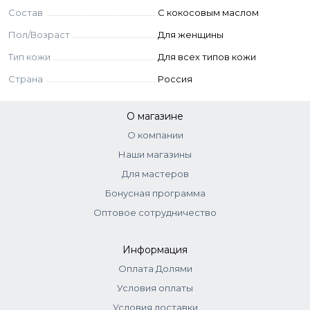
Состав
С кокосовым маслом
Cyclopentasiloxane, Dimethicone, Niacinamide, Parfume,
Allantoin, Ceteareth-20, Acrylates/C10-30 Alkyl Acrylate
Пол/Возраст
Для женщины
Crosspolymer, Sodium Hydroxide, Disodium EDTA,
Phenoxyethanol, Ethylhexylglycerin, Coumarin, Linalool.
Тип кожи
Для всех типов кожи
Страна
Россия
О магазине
О компании
Наши магазины
Для мастеров
Бонусная программа
Оптовое сотрудничество
Информация
Оплата Долями
Условия оплаты
Условия доставки