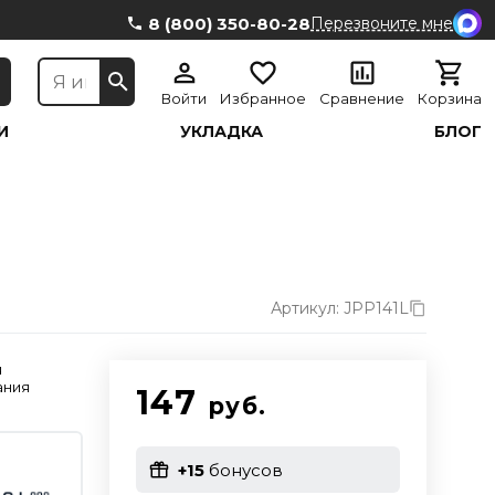
8 (800) 350-80-28
Перезвоните мне
Войти
Избранное
Сравнение
Корзина
И
УКЛАДКА
БЛОГ
Артикул: JPP141L
я
ания
147
руб.
+15
бонусов