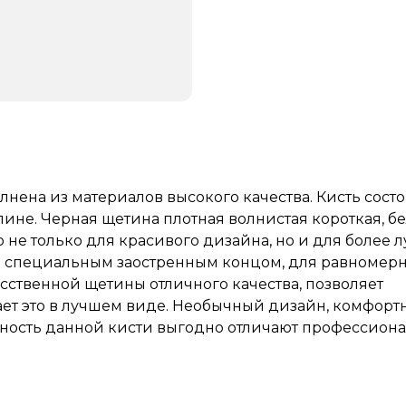
ена из материалов высокого качества. Кисть состо
лине. Черная щетина плотная волнистая короткая, б
 не только для красивого дизайна, но и для более 
со специальным заостренным концом, для равномер
усственной щетины отличного качества, позволяет
ает это в лучшем виде. Необычный дизайн, комфорт
жность данной кисти выгодно отличают профессион