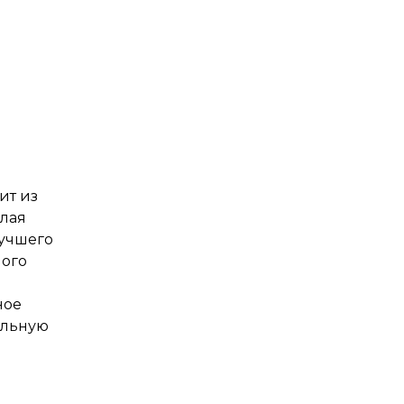
ит из
елая
лучшего
ного
ное
альную