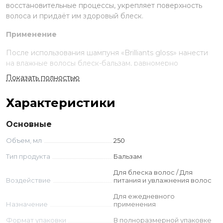
восстановительные процессы, укрепляет поверхность
волоса и придаёт им здоровый блеск.
Применение
После использования шампуня «Brilliants gloss» нанести
на влажные волосы блеск-бальзам, равномерно
распределив по волосам. Оставить на 3-5 минуты и
Показать полностью
тщательно смыть. Подходит для частого использования.
Характеристики
Ингредиенты
AQUA (WATER), CETEARYL ALCOHOL, CETRIMONIUM
Основные
CHLORIDE, MYRISTYL ALCOHOL, PEG/PPG-25/25
Объем, мл
250
DIMETHICONE, PROPYLENE GLYCOL, PARFUM
(FRAGRANCE), PANTHENOL, POLYSORBATE 20, ARGANIA
Тип продукта
Бальзам
SPINOSA KERNEL OIL, TETRASODIUM EDTA, CITRIC
Для блеска волос / Для
ACID, LINSEED ACID,
Воздействие
питания и увлажнения волос
METHYLCHLOROISOTHIAZOLINONE,
METHYLISOTHIAZOLINONE
Для ежедневного
Назначение
применения
Формат упаковки
В полноразмерной упаковке