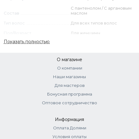
C пантенолом / С аргановым
Состав
маслом
Тип волос
Для всех типов волос
Пол/Возраст
Для женщины
Показать полностью
О магазине
О компании
Наши магазины
Для мастеров
Бонусная программа
Оптовое сотрудничество
Информация
Оплата Долями
Условия оплаты