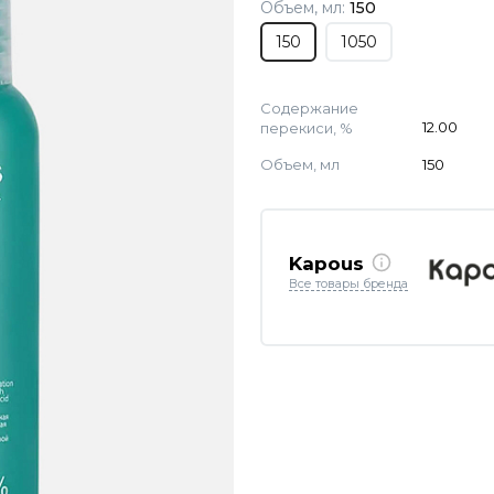
Объем, мл:
150
150
1050
Содержание
перекиси, %
12.00
Объем, мл
150
Kapous
Все товары бренда