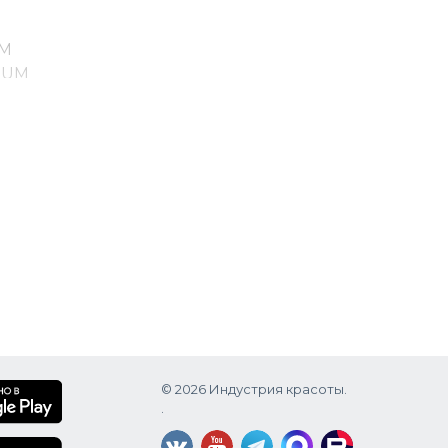
UM
IUM
ARETH-
T
© 2026 Индустрия красоты.
.