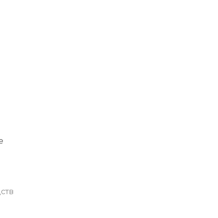
е
ств