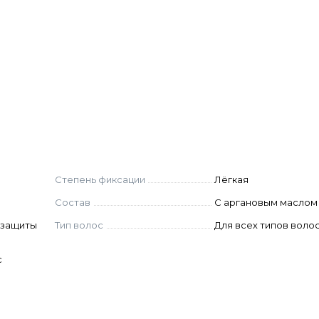
осам.
Степень фиксации
Лёгкая
лажные волосы. Выполнить укладку волос, использу
Состав
С аргановым маслом
 на сухие волосы для текстурирования и придания 
я защиты
Тип волос
Для всех типов воло
с
ENTASILOXANE, BEHENTRIMONIUM CHLORIDE, SILICO
L, UNDECETH-5, ARGANIA SPINOSA KERNEL OIL,
E, DIMETHYLPABAMIDOPROPYL LAURDIMONIUM TOSY