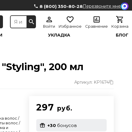
8 (800) 350-80-28
Перезвоните мне
Войти
Избранное
Сравнение
Корзина
И
УКЛАДКА
БЛОГ
"Styling", 200 мл
Артикул: KP1674
297
руб.
ка волос /
ты волос /
+30
бонусов
ма и