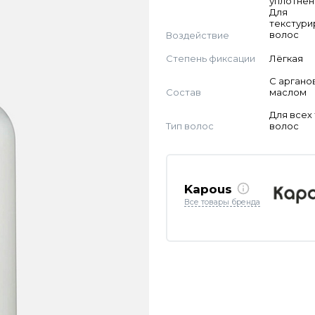
уплотнен
Для
текстури
Воздействие
волос
Степень фиксации
Лёгкая
С арган
Состав
маслом
Для всех
Тип волос
волос
Kapous
Все товары бренда