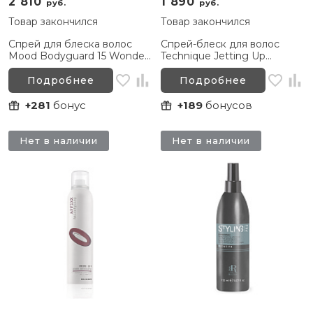
2 810
1 890
руб.
руб.
Товар закончился
Товар закончился
Спрей для блеска волос
Спрей-блеск для волос
Mood Bodyguard 15 Wonder
Technique Jetting Up
Coat, 200 мл
Vibrance Anti-Frizz Shining
Spray, 300 мл
Подробнее
Подробнее
+281
бонус
+189
бонусов
Нет в наличии
Нет в наличии