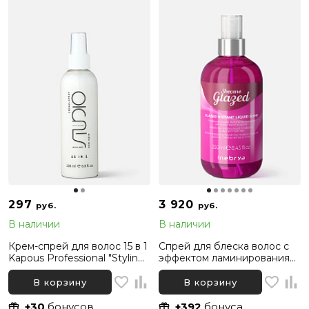
297
3 920
руб.
руб.
В наличии
В наличии
Крем-спрей для волос 15 в 1
Спрей для блеска волос с
Kapous Professional "Styling",
эффектом ламинирования
200 мл
Inebrya Shecare Glazed
Instant Liquid Shine, 250 мл
В корзину
В корзину
+30
бонусов
+392
бонуса