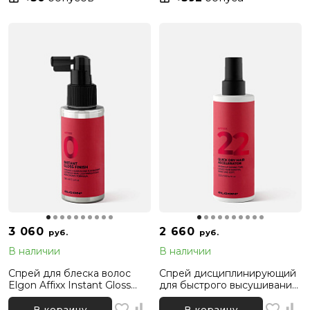
3 060
2 660
руб.
руб.
В наличии
В наличии
Спрей для блеска волос
Спрей дисциплинирующий
Elgon Affixx Instant Gloss
для быстрого высушивания
Finish 0, 100 мл
волос Elgon Affixx 22 Quick
Dry Hair Accelerator, 200 мл
В корзину
В корзину