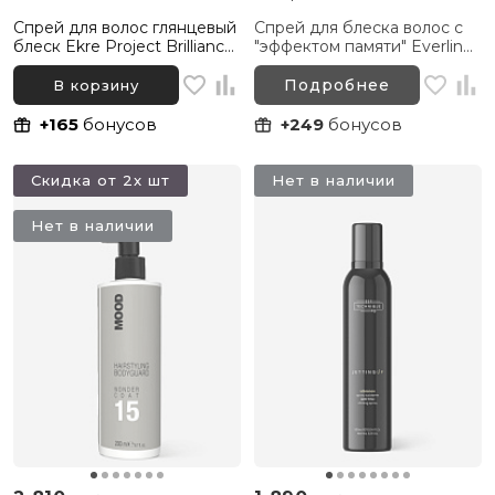
Спрей для волос глянцевый
Спрей для блеска волос с
блеск Ekre Project Brilliance
"эффектом памяти" Everline
Gloss Brightening Effect,
Glossy Hair Botox, 120 мл
300 мл
Подробнее
В корзину
+165
бонусов
+249
бонусов
Скидка от 2х шт
Нет в наличии
Нет в наличии