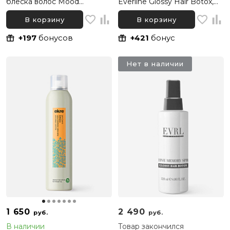
блеска волос Mood
Everline Glossy Hair Botox,
Bodyguard Shield&Shine
200 мл
Spray 04, 100 мл
В корзину
В корзину
+197
бонусов
+421
бонус
Нет в наличии
1 650
2 490
руб.
руб.
В наличии
Товар закончился