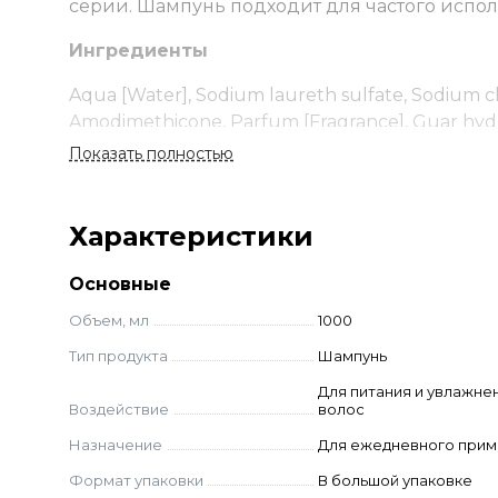
серии. Шампунь подходит для частого испол
Ингредиенты
Aqua [Water], Sodium laureth sulfate, Sodium 
Amodimethicone, Parfum [Fragrance], Guar hyd
Tetrasodium EDTA, Triethanolamine, Limonene, C
Показать полностью
Cetrimonium chloride, Trideceth-10, Hydrolyzed si
Methylisothiazolinone, Camellia sinensis leaf extr
Характеристики
Срок годности и условия хранения
Основные
Хранить при температуре не ниже 0 °C и не 
солнечного света. Срок годности с даты изго
Объем, мл
1000
упаковке.
Тип продукта
Шампунь
Для питания и увлажне
Воздействие
волос
Назначение
Для ежедневного при
Формат упаковки
В большой упаковке