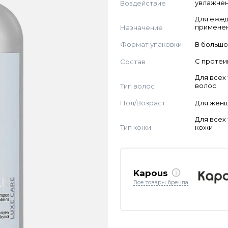
Воздействие
увлажнен
Для еже
Назначение
примене
Формат упаковки
В большо
Состав
С проте
Для всех
Тип волос
волос
Пол/Возраст
Для жен
Для всех
Тип кожи
кожи
Kapous
Все товары бренда