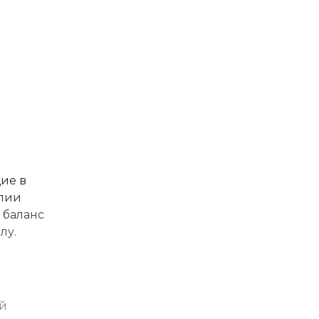
ие в
елии
 баланс
лу.
ой