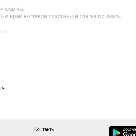
ри формы.
ый край ногтевой пластины и слегка прижать.
ку.
лигель, сформировав архитектуру ногтя.
юра
Контакты