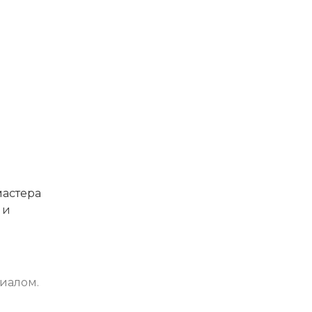
мастера
 и
иалом.