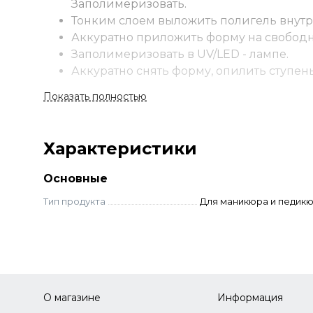
Заполимеризовать.
Тонким слоем выложить полигель внут
Аккуратно приложить форму на свободн
Заполимеризовать в UV/LED - лампе.
Аккуратно снять форму, опилить ступень
В классической технологии выложить по
Показать полностью
Заполимеризовать.
Снять липкий слой. Выполнить опил.
Нанести защитное покрытие.
Характеристики
Основные
Тип продукта
Для маникюра и педик
О магазине
Информация