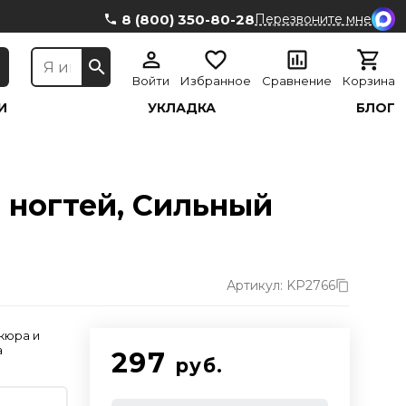
8 (800) 350-80-28
Перезвоните мне
Войти
Избранное
Сравнение
Корзина
И
УКЛАДКА
БЛОГ
 ногтей, Cильный
Артикул: KP2766
кюра и
а
297
руб.