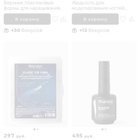
Верхние пластиковые
Жидкость для
формы для наращивания
моделирования ногтей
ногтей, Нижняя арка Kapous
Kapous Nails ShapeNail Fluid,
Nails, 120 шт
100 мл
В корзину
В корзину
+30
бонусов
+13
бонусов
297
495
руб.
руб.