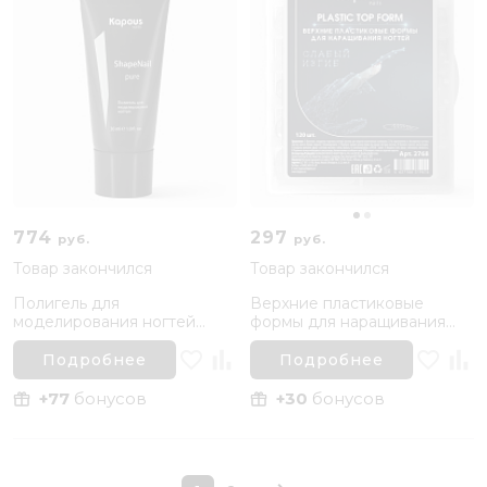
774
297
руб.
руб.
Товар закончился
Товар закончился
Полигель для
Верхние пластиковые
моделирования ногтей
формы для наращивания
Прозрачный ShapeNail
ногтей, Слабый изгиб
Kapous Nails
Kapous Nails, 120 шт
Подробнее
Подробнее
+77
бонусов
+30
бонусов