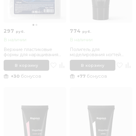
297
774
руб.
руб.
В наличии
В наличии
Верхние пластиковые
Полигель для
формы для наращивания
моделирования ногтей
ногтей, Средний изгиб
Розовый ShapeNail Kapous
Kapous Nails, 120 шт
Nails
В корзину
В корзину
+30
бонусов
+77
бонусов