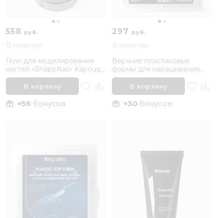
558
297
руб.
руб.
В наличии
В наличии
Гели для моделирования
Верхние пластиковые
ногтей «ShapeNail» Kapous,
формы для наращивания
Нежный поцелуй
ногтей, Миндаль Kapous
Nails, 120 шт
В корзину
В корзину
+56
бонусов
+30
бонусов