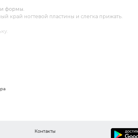
ри формы.
ый край ногтевой пластины и слегка прижать.
ку.
лигель, сформировав архитектуру ногтя.
юра
Контакты