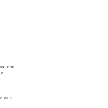
мастера
 и
иалом.