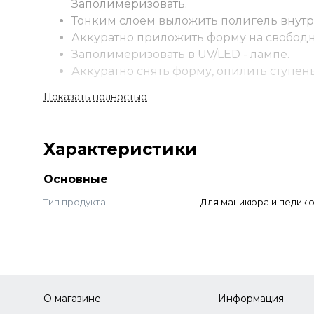
Заполимеризовать.
Тонким слоем выложить полигель внут
Аккуратно приложить форму на свободн
Заполимеризовать в UV/LED - лампе.
Аккуратно снять форму, опилить ступень
В классической технологии выложить по
Показать полностью
Заполимеризовать.
Снять липкий слой. Выполнить опил.
Нанести защитное покрытие.
Характеристики
Основные
Тип продукта
Для маникюра и педик
О магазине
Информация