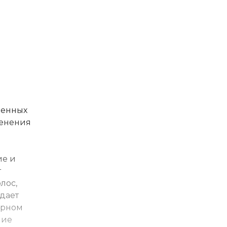
ленных
менения
ие и
т
лос,
дает
ярном
ние