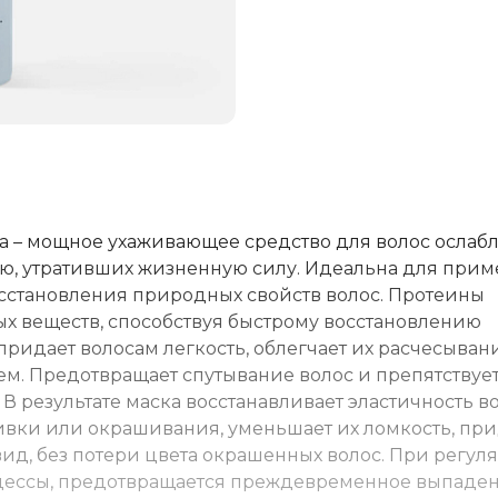
а – мощное ухаживающее средство для волос ослаб
ю, утративших жизненную силу. Идеальна для при
сстановления природных свойств волос. Протеины
х веществ, способствуя быстрому восстановлению
 придает волосам легкость, облегчает их расчесыван
м. Предотвращает спутывание волос и препятствуе
В результате маска восстанавливает эластичность во
ивки или окрашивания, уменьшает их ломкость, при
вид, без потери цвета окрашенных волос. При регул
ессы, предотвращается преждевременное выпаде