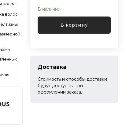
я волос
В наличии
ка волос
желтизны
В корзину
размерной
инами
тленных
Доставка
щины
Стоимость и способы доставки
будут доступны при
оформлении заказа.