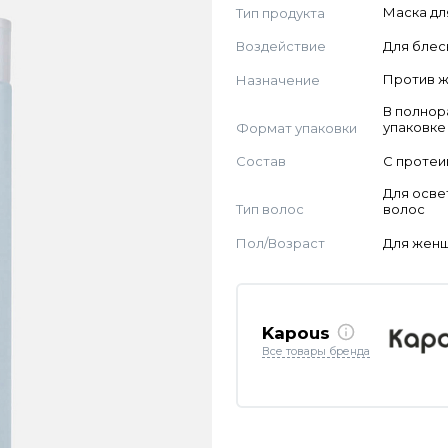
Тип продукта
Маска дл
Воздействие
Для блес
Назначение
Против 
В полно
Формат упаковки
упаковке
Состав
С проте
Для осве
Тип волос
волос
Пол/Возраст
Для жен
Kapous
Все товары бренда