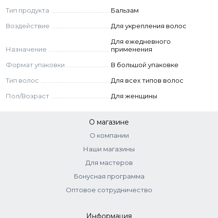
Nitrate, Butylene Glycol, Punica Granatum Fruit Extract,
Тип продукта
Бальзам
Lycium Barbarum Fruit Extract, Pentaerythrityl Tetra-di-t-
Воздействие
Для укрепления волос
butyl Hydroxyhydrocinnamate, Vaccinium Myrtillus Fruit
Extract, Citric Acid, Phenoxyethanol, Actinidia Chinensis Fruit
Для ежедневного
Extract (Actinidia Chinensis (Kiwi) Fruit Extract), Sodium
Назначение
применения
Benzoate, Potassium Sorbate, Disodium EDTA,
Формат упаковки
В большой упаковке
Methylparaben, Ethylparaben, Butylparaben, Propylparaben.
Тип волос
Для всех типов волос
Пол/Возраст
Для женщины
О магазине
О компании
Наши магазины
Для мастеров
Бонусная программа
Оптовое сотрудничество
Информация