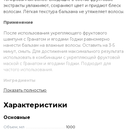
экстракты увлажняют, сохраняют цвет и придают блеск
волосам. Лёгкая текстура бальзама не утяжеляет волосы.
Применение
После использования укрепляющего фруктового
шампуня с Гранатом и ягодами Годжи равномерно
нанести бальзам на влажные волосы. Оставить на 3-5
минут, смыть. Для достижения максимального результата
использовать в комбинации с укрепляющей фруктовой
маской с Гранатом и ягодами Годжи. Подходит для
частого использования.
Ингредиенты
Показать полностью
Aqua (Water), Cetearyl Alcohol, Cetrimonium Chloride,
Dipalmitoylethyl Hydroxyethylmonium Methosulfate,
Limonene, Parfum (Fragrance), Methoxy PEG/PPG-7/3
Характеристики
Aminopropyl Dimethicone, Dipropylene Glycol, Triethylene
Glycol, Benzyl Benzoate, Benzyl Alcohol, Linalool, Propylene
Основные
Glycol, Sodium Hydroxide, Methylchloroisothiazolinone
Объем, мл
1000
Methylisothiazolinone, Magnesium Chloride, Magnesium