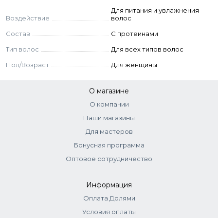
PEG/PPG-10/1 DIMETHICONE, CAPRYLYL GLYCOL,
Для питания и увлажнения
HYDROLYZED WHEAT PROTEIN, PHENYL
Воздействие
волос
TRIMETHICONE, AMODIMETHICONE,
ETHYLHEXYLGLYCERIN, POLYQUATERNIUM-28,
Состав
С протеинами
POLYSORBATE 20, DIMETHICONOL, LACTIC ACID,
Тип волос
Для всех типов волос
TETRASODIUM GLUTAMATE DIACETATE,
BENZOPHENONE-4, CI 19140 (FD&C YELLOW 5),
Пол/Возраст
Для женщины
PHENOXYETHANOL, CI 42090 (FD&C BLUE 1), DIMETHYL
PHENETHYL ACETATE, PARFUM (FRAGRANCE)
О магазине
О компании
Наши магазины
Для мастеров
Бонусная программа
Оптовое сотрудничество
Информация
Оплата Долями
Условия оплаты