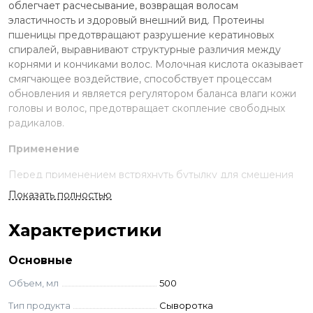
облегчает расчесывание, возвращая волосам
эластичность и здоровый внешний вид. Протеины
пшеницы предотвращают разрушение кератиновых
спиралей, выравнивают структурные различия между
корнями и кончиками волос. Молочная кислота оказывает
смягчающее воздействие, способствует процессам
обновления и является регулятором баланса влаги кожи
головы и волос, предотвращает скопление свободных
радикалов.
Применение
Перед применением встряхнуть бутылку для смешения
двух фаз, равномерно нанести необходимое количество
Показать полностью
сыворотки на подсушенные полотенцем волосы, не
смывать. Допускается наносить на влажные и сухие
Характеристики
волосы.
Ингредиенты
Основные
Объем, мл
500
AQUA (WATER), CYCLOPENTASILOXANE, DIMETHICONE,
SODIUM CHLORIDE, CETRIMONIUM CHLORIDE, CETYL
Тип продукта
Сыворотка