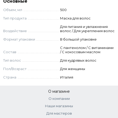
Основные
Aqua (water), myristyl alcohol, cetearyl alcohol, caprylic/capric
Объем, мл
500
triglyceride, propylene glycol, distearoylethyl
hydroxyethylmonium methosulfate, cocos nucifera oil
Тип продукта
Маска для волос
(coconut oil), tocopheryl acetate, bambusa vulgaris sap
Для питания и увлажнения
(bamboo) extract, polyquaternium-10, parfum (fragrance),
Воздействие
волос / Для укрепления волос
panthenol, methylchloroisothiazolinone, ci19140, ci28440,
ci73015, ci16255, methylisothiazolinone, ci42090.
Формат упаковки
В большой упаковке
C пантенолом / С витаминами
Состав
/ С кокосовым маслом
Тип волос
Для кудрявых волос
Пол/Возраст
Для женщины
Страна
Италия
О магазине
О компании
Наши магазины
Для мастеров