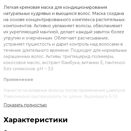
Легкая кремовая маска для кондиционирования
натуральных кудрявых и вьющихся волос. Маска создана
на основе концентрированного комплекса растительных
компонентов. Активно увлажняет волосы, обволакивает
их укрепляющей мантией, делает каждый завиток более
упругим и очерченным. Облегчает расчесывание,
устраняет пушистость и дарит контроль над волосами в
течение длительного времени. Подходит для нормальных
окрашенных волос. Активы: триглицерид-полимеры,
кокосовое масло, экстракт бамбука, витамин Е, пантенол.
Без силиконов. рН ~ 3,5
Применение
Нанести на влажные волосы после применения шампуня.
Равномерно распределить по длине. Выдержать 5-10
минут. Смыть водой. Можно использовать в качестве
Показать полностью
кондиционера без выдерживания. Подходит для частого
использования.
Характеристики
Состав