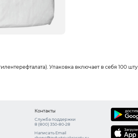
лентерефталата). Упаковка включает в себя 100 шту
Контакты
Служба поддержки
8 (800) 350‑80‑28
Написать Email
shops@industriyakrasoty.ru