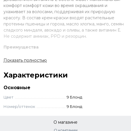
комфорт комфорт кожи во время окрашивания и
ухаживает за волосами, поддерживая их природную
красоту. В состав крем-краски входят растительные
протеины пшеницы и гороха, масло хлопка, манго, семян
сладкого миндаля, авокадо и оливы, а также витамин Е.
Не содержит аммиак, PPD и резорцин.
Преимущества
Мягкая безаммиачная формула;
Показать полностью
47 оттенков в палитре, 31 формула для
смешивания;
Характеристики
Закрашивание седины на 100%;
В составе протеины, натуральный комплекс
Основные
масел, экстракт винограда и витамин Е;
Цвет
9 Блонд
Безопасна для волос и кожи.
Номер/оттенок
9 Блонд
Применение
О магазине
Смешайте выбранный краситель с окислителем в
пропорции 1:1,5 или 1:2 с тонерами до однородной
О компании