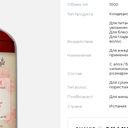
Объем, мл
1000
Тип продукта
Кондици
Для пита
увлажнен
Для блес
Для глад
Воздействие
волос
Для еже
Назначение
примене
С алоэ / 
силикона 
Состав
розмари
Для сухих
Тип волос
пористых
Пол/Возраст
Для жен
Страна
Испания