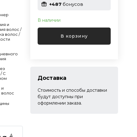
+487
бонусов
онер
В наличии
ния и
ия волос /
ка волос /
В корзину
кости
дневного
ния
Без
/ С
Доставка
ном
 и
Стоимость и способы доставки
 волос
будут доступны при
оформлении заказа.
щины