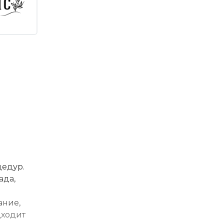
цедур.
ада,
ание,
дходит