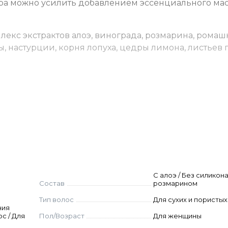
ра можно усилить добавлением эссенциального ма
кс экстрактов алоэ, винограда, розмарина, ромаш
ы, настурции, корня лопуха, цедры лимона, листьев
делите по всей длине. Смойте водой.
cerin, Stearamidopropyl Dimethylamine, Aloe Barbadensis
Potassium Sorbate, Fragnance (Parfum), Vitis Vinifera (Gr
 (Rosemary), Leaf Extract, Chamomilla Recutita (Matricaria
С алоэ / Без силикона
um Extract, Salvia Officinalis (Sage) Leaf Extract, Pinu
Состав
розмарином
tract, Arctium Majus Root Extract, Citrus Limon (Lemon) 
Тип волос
Для сухих и пористы
la Officinalis Flower Extract, Tropaeolum Majus Flower E
ния
с / Для
Пол/Возраст
Для женщины