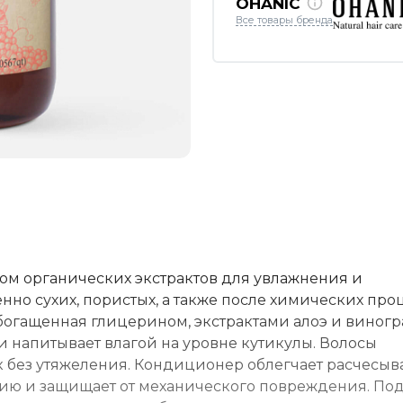
OHANIC
Все товары бренда
м органических экстрактов для увлажнения и
нно сухих, пористых, а также после химических про
огащенная глицерином, экстрактами алоэ и виногр
 напитывает влагой на уровне кутикулы. Волосы
к без утяжеления. Кондиционер облегчает расчесыв
ию и защищает от механического повреждения. По