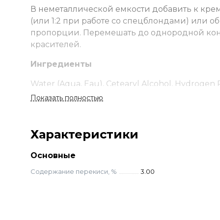
В неметаллической емкости добавить к крем
(или 1:2 при работе со спецблондами) или
пропорции. Перемешать до однородной кон
красителей.
Ингредиенты
Water (Aqua, Eau), Cetearyl Alcohol, Hydrogen P
Disodium EDTA, Oxyquinoline Sulfate.
Показать полностью
Характеристики
Основные
Содержание перекиси, %
3.00