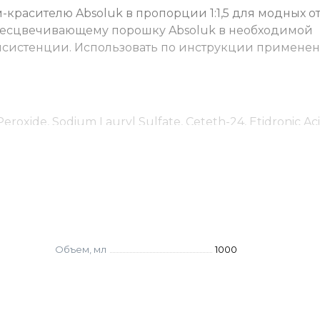
-красителю Absoluk в пропорции 1:1,5 для модных о
 обесцвечивающему порошку Absoluk в необходимой
систенции. Использовать по инструкции примене
eroxide, Sodium Lauryl Sulfate, Ceteth-24, Etidronic Aci
Объем, мл
1000