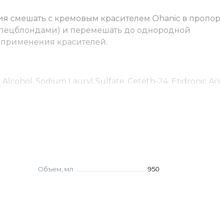
 смешать с кремовым красителем Ohanic в пропорц
о спецблондами) и перемешать до однородной
 применения красителей.
Alcohol, Sodium Lauryl Sulfate, Ceteth-24, Etidronic Aci
a (Soybean) Oil, Calendula Officinalis Flower Extract,
Объем, мл
950