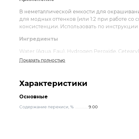
В неметаллической емкости для окрашивания
для модных оттенков (или 1:2 при работе с
консистенции. Использовать по инструкции
Ингредиенты
Water (Aqua. Eau), Hydrogen Peroxide, Cetearyl 
Oxyquinoline Sulfate, Disodium EDTA, Glycine Soj
Показать полностью
Tocopherol.
Характеристики
Основные
Содержание перекиси, %
9.00