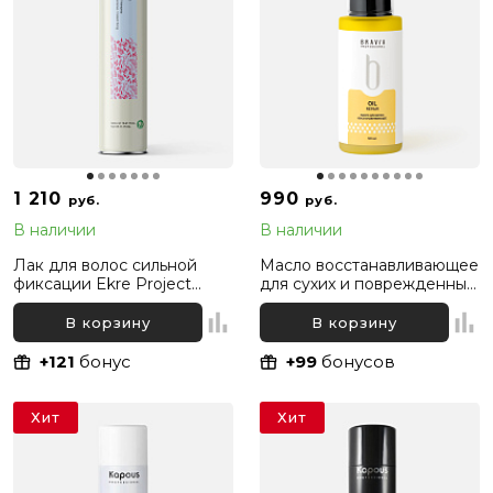
1 210
990
руб.
руб.
В наличии
В наличии
Лак для волос сильной
Масло восстанавливающее
фиксации Ekre Project
для сухих и поврежденных
Extra Strong Fix Elysium,
волос Bravia Oil Hair Repair,
500 мл
50 мл
В корзину
В корзину
+121
бонус
+99
бонусов
Хит
Хит