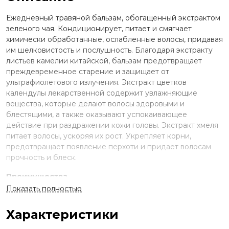
Ежедневный травяной бальзам, обогащенный экстрактом
зеленого чая. Кондиционирует, питает и смягчает
химически обработанные, ослабленные волосы, придавая
им шелковистость и послушность. Благодаря экстракту
листьев камелии китайской, бальзам предотвращает
преждевременное старение и защищает от
ультрафиолетового излучения. Экстракт цветков
календулы лекарственной содержит увлажняющие
вещества, которые делают волосы здоровыми и
блестящими, а также оказывают успокаивающее
действие при раздражении кожи головы. Экстракт хмеля
питает волосы, ускоряя их рост. Укрепляет корни,
предотвращает появление перхоти и придает волосам
прочность и блеск.
Преимущества
Показать полностью
Увлажняет волосы и успокаивает кожу
головы
Характеристики
Укрепляет корни и придает волосам