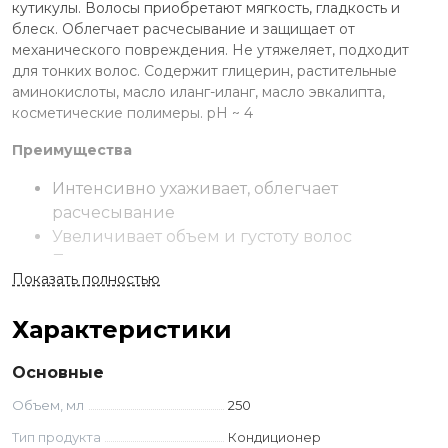
кутикулы. Волосы приобретают мягкость, гладкость и
блеск. Облегчает расчесывание и защищает от
механического повреждения. Не утяжеляет, подходит
для тонких волос. Содержит глицерин, растительные
аминокислоты, масло иланг-иланг, масло эвкалипта,
косметические полимеры. рН ~ 4
Преимущества
Интенсивно ухаживает, облегчает
расчесывание
Увеличивает объем и густоту волос
Положительно влияет на рост волос,
Показать полностью
укрепляет волосяные луковицы
Применение
Характеристики
Нанести на влажные чистые волосы. Распределить с
Основные
помощью расчески по всей длине волос. Смыть
проточной водой. Использовать самостоятельно сразу
Объем, мл
250
после шампуня, либо в комплексе после маски или
Тип продукта
Кондиционер
лосьона. Подходит для частого использования.