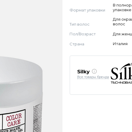
В полно
Формат упаковки
упаковке
Для окр
Тип волос
волос
Пол/Возраст
Для жен
Страна
Италия
Silky
Все товары бренда