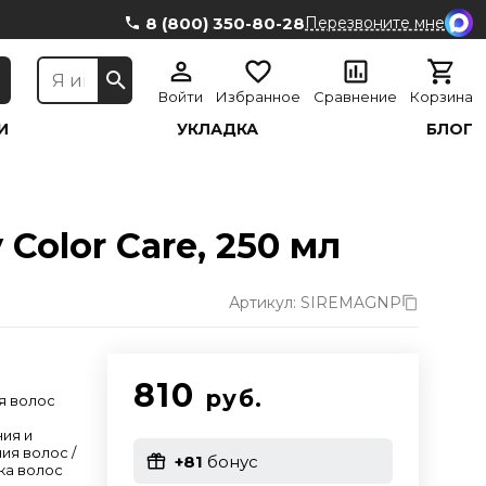
8 (800) 350-80-28
Перезвоните мне
Войти
Избранное
Сравнение
Корзина
И
УКЛАДКА
БЛОГ
Color Care, 250 мл
Артикул: SIREMAGNP
810
руб.
я волос
ния и
ия волос /
+81
бонус
ка волос