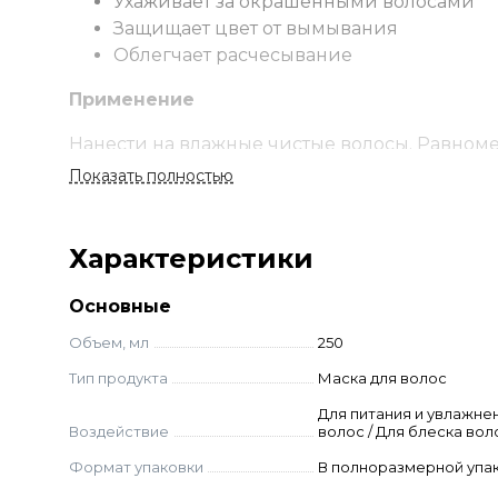
Ухаживает за окрашенными волосами
Защищает цвет от вымывания
Облегчает расчесывание
Применение
Нанести на влажные чистые волосы. Равноме
смыть водой. Можно использовать в качест
Показать полностью
Ингредиенты
Характеристики
Aqua, Cetearyl Alcohol, Glycerin, Cetrimonium Chl
Amodimethicone/Morpholinomethyl Silsesquioxan
Основные
Butylphenyl Methylpropional, Dehydroacetic Acid
Объем, мл
250
Тип продукта
Маска для волос
Для питания и увлажне
Воздействие
волос / Для блеска вол
Формат упаковки
В полноразмерной упа