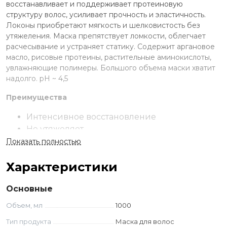
восстанавливает и поддерживает протеиновую
структуру волос, усиливает прочность и эластичность.
Локоны приобретают мягкость и шелковистость без
утяжеления. Маска препятствует ломкости, облегчает
расчесывание и устраняет статику. Содержит аргановое
масло, рисовые протеины, растительные аминокислоты,
увлажняющие полимеры. Большого объема маски хватит
надолго. рН ~ 4,5
Преимущества
Интенсивное восстановление
Не утяжеляет
Усиливает прочность волос
Показать полностью
Облегчает расчесывание
Характеристики
Применение
Основные
Нанести на влажные чистые волосы. Равномерно
распределить по всей длине. Выдержать 5 минут. Смыть
Объем, мл
1000
проточной водой.
Тип продукта
Маска для волос