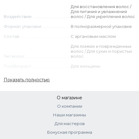
Ингредиенты
Для восстановления волос /
Для питания и увлажнения
Aqua (Water), Cetearyl Alcohol, Cetrimonium Chloride,
Воздействие
волос / Для укрепления волос
Myristyl Alcohol, Argania Spinosa Kernel Oil, Citric Acid,
Формат упаковки
В полноразмерной упаковке
Hydrolyzed Rice Protein, Sodium Pca, Sodium Lactate,
Arginine, Aspartic Acid, Pca, Peg-150 Distearate, Glycine,
Состав
С аргановым маслом
Alanine, Serine, Parfum (Fragrance), Valine, Isoleucine,
Для ломких и поврежденных
Behentrimonium Methosulfate, Proline, Threonine, Sodium
волос / Для сухих и пористых
Benzoate, Histidine, Phenylalanine, Potassium Sorbate.
Тип волос
волос
Пол/Возраст
Для женщины
Страна
Италия
Показать полностью
О магазине
О компании
Наши магазины
Для мастеров
Бонусная программа