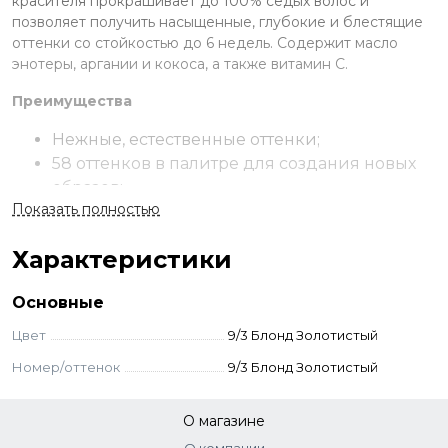
красителя прокрашивает до 100% седых волос и
позволяет получить насыщенные, глубокие и блестящие
оттенки со стойкостью до 6 недель. Содержит масло
энотеры, аргании и кокоса, а также витамин С.
Преимущества
Нежные, естественные оттенки;
58 оттенков в палитре для создания новых
образов;
Показать полностью
Закрашивание седины на 100%;
В составе масло арганы и примулы;
Характеристики
Осветление до трех тонов.
Применение
Основные
Для стойкого окрашивания волос смешайте в
Цвет
9/3 Блонд Золотистый
неметаллической емкости 50 г. крем-краски и 50 г.
Номер/оттенок
9/3 Блонд Золотистый
окислителя 3-6-9% (пропорция 1:1) до однородной
консистенции. Для тонирования смешайте с окислителем
1,5-3% в пропорции 1:2. После смешивания нанесите на
О магазине
волосы и выдержите на волосах до 30 минут. По