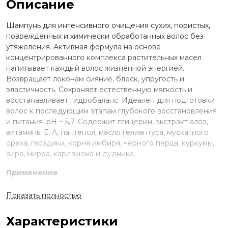
Описание
Шампунь для интенсивного очищения сухих, пористых,
поврежденных и химически обработанных волос без
утяжеления. Активная формула на основе
концентрированного комплекса растительных масел
напитывает каждый волос жизненной энергией.
Возвращает локонам сияние, блеск, упругость и
эластичность. Сохраняет естественную мягкость и
восстанавливает гидробаланс. Идеален для подготовки
волос к последующим этапам глубокого восстановления
и питания. рН ~ 5,7. Содержит глицерин, экстракт алоэ,
витамины Е, А, пантенол, масло гелиантуса, мускатного
ореха, гвоздики, корня имбиря, черного перца, куркумы,
аира, мирра, кардамона и дудника.
Применение
Нанесите небольшое количество на мокрые кожу и
Показать полностью
волосы. Вспеньте и смойте водой. При необходимости
повторите.
Характеристики