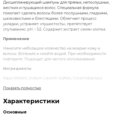
Дисциплинирующий шампунь для прямых, непослушных,
жестких и пушащихся волос. Специальная формула
помогает сделать волосы более послушными, гладкими,
шелковистыми и блестящими. Облегчает процесс
укладки, устраняет «пушистость», препятствует
спутыванию. рН ~ 5,5. Содержит экстракт семян хлопка.
Применение
Нанесите небольшое количество на мокрые кожу и
волосы. Вспеньте и смойте водой. При необходимости
повторите. Подходит для частого использования.
Ингредиенты
Aqua (Water), Sodium Laureth Sulfate, Cocamidopropyl
Betaine, Polyquaternium-47, Methoxy Peg/Ppg-7/3
Показать полностью
Aminopropyl Dimethicone, Polyquaternium-10, Gossypium
Herbaceum (Cotton) Seed Extract, Peg-120 Methyl Glucose
Trioleate, Peg-40 Hydrogenated Castor Oil, Propylene
Характеристики
Glycol, Ppg-1-Peg-9 Lauryl Glycol Ether, Coceth-7, Butylene
Glycol, Sodium Chloride, Sodium Hydroxide, Parfum
Основные