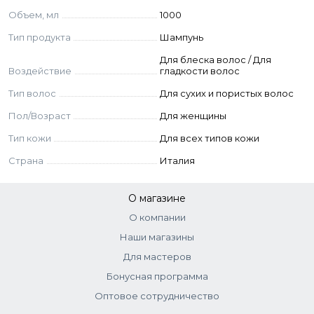
(Fragrance), Phenoxyethanol, Benzyl Alcohol,
Объем, мл
1000
Methylchloroisothiazolinone, Methylisothiazolinone,
Limonene.
Тип продукта
Шампунь
Для блеска волос / Для
Воздействие
гладкости волос
Тип волос
Для сухих и пористых волос
Пол/Возраст
Для женщины
Тип кожи
Для всех типов кожи
Страна
Италия
О магазине
О компании
Наши магазины
Для мастеров
Бонусная программа
Оптовое сотрудничество