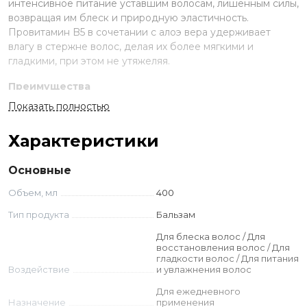
интенсивное питание уставшим волосам, лишенным силы,
возвращая им блеск и природную эластичность.
Провитамин B5 в сочетании с алоэ вера удерживает
влагу в стержне волос, делая их более мягкими и
гладкими, при этом не утяжеляя.
Преимущества
Показать полностью
Провитамин B5 – укрепляет волосы от
корней до кончиков, предотвращает
Характеристики
обезвоживание, надолго удерживая влагу в
стержне волоса;
Основные
Злаковые протеины – устраняют
Объем, мл
400
хроническую сухость, возвращают
природный блеск, повышая естественную
Тип продукта
Бальзам
упругость и качество волос;
Для блеска волос / Для
Омега-6 – прекрасно питает и
восстановления волос / Для
гладкости волос / Для питания
восстанавливает структуру сухих, секущихся,
Воздействие
и увлажнения волос
безжизненных волос, делая их гибкими и
Для ежедневного
эластичными, помогает заполнить
Назначение
применения