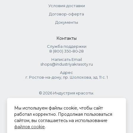
Sorbate, Sodium Benzoate, Propylene Glycol, Bis (C 13-15
Условия доставки
Alkoxy) PG-Amodimethicone, C 14-15 Alcohols, Isotridecyl
Договор-оферта
Alcohol, Methyl Alcohol, Polyquaternium-37, Perfume, Guar
Документы
Hydroxypropyltrimonium Chloride,
Methylchloroisothiazolinone, Methylisothiazolinone, Citric
Acid, ВНТ.
Контакты
Служба поддержки
8 (800) 350‑80‑28
Написать Email
shops@industriyakrasoty.ru
Адрес
г. Ростов-на-дону, пр. Шолохова, зд. 11 с. 1
© 2026 Индустрия красоты.
.
Мы используем файлы cookie, чтобы сайт
работал корректно. Продолжая пользоваться
сайтом, вы соглашаетесь на использование
Политика конфиденциальности
файлов cookie
.